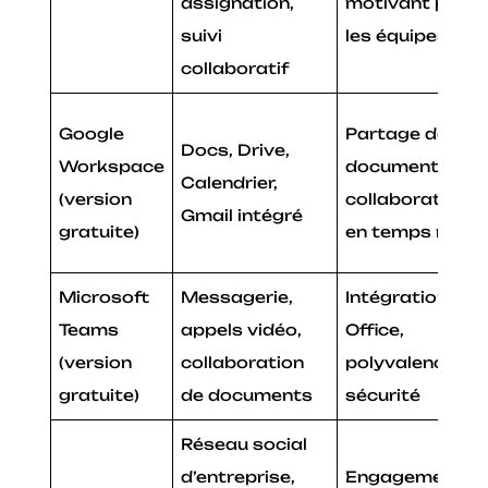
assignation,
motivant pour
suivi
les équipes
collaboratif
Google
Partage de
Docs, Drive,
Workspace
documents,
Calendrier,
(version
collaboration
Gmail intégré
gratuite)
en temps réel
Microsoft
Messagerie,
Intégration
Teams
appels vidéo,
Office,
(version
collaboration
polyvalence,
gratuite)
de documents
sécurité
Réseau social
d’entreprise,
Engagement