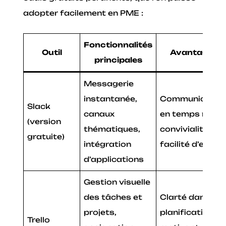
adopter facilement en PME :
Fonctionnalités
Outil
Avantages
principales
Messagerie
instantanée,
Communicatio
Slack
canaux
en temps réel,
(version
thématiques,
convivialité,
gratuite)
intégration
facilité d’emplo
d’applications
Gestion visuelle
des tâches et
Clarté dans la
projets,
planification,
Trello