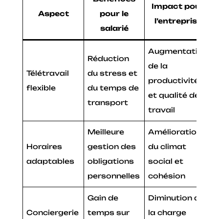
Impact pour
Aspect
pour le
l’entreprise
salarié
Augmentation
Réduction
de la
Télétravail
du stress et
productivité
flexible
du temps de
et qualité de
transport
travail
Meilleure
Amélioration
Horaires
gestion des
du climat
adaptables
obligations
social et
personnelles
cohésion
Gain de
Diminution de
Conciergerie
temps sur
la charge