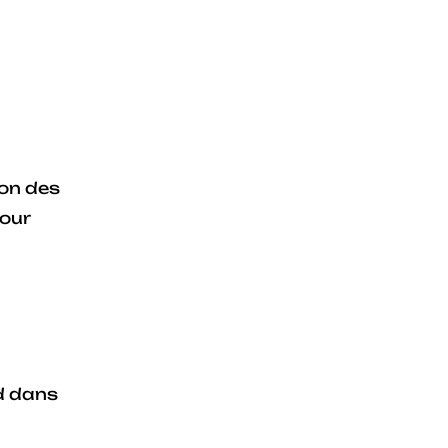
ion des
pour
d dans