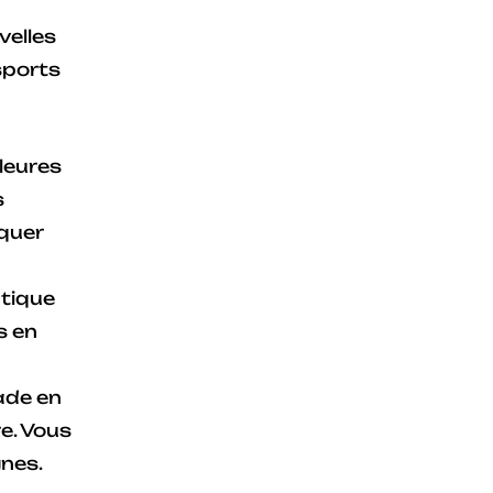
velles
sports
lleures
s
quer
atique
s en
lade en
e. Vous
gnes.