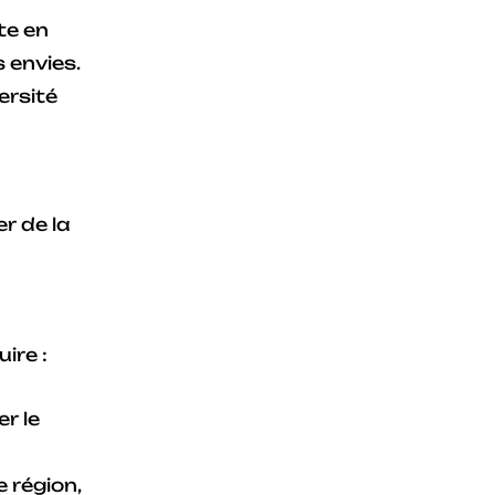
te en
s envies.
ersité
r de la
ire :
r le
e région,