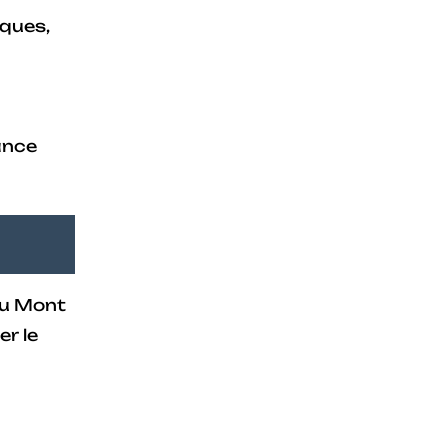
ques,
ance
du Mont
er le