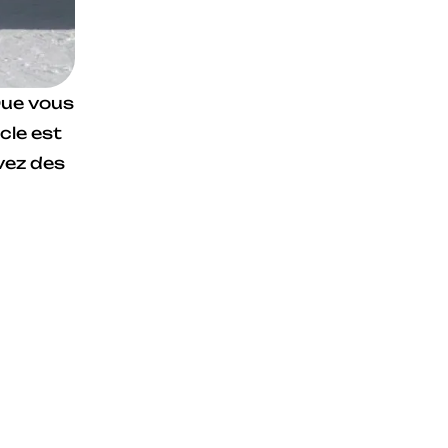
 Que vous
cle est
vez des