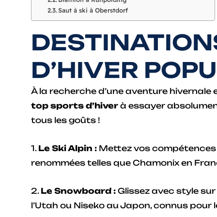
Saut à ski à Oberstdorf
DESTINATION
D’HIVER POP
À la recherche d’une aventure hivernale 
top sports d’hiver
à essayer absolument.
tous les goûts !
1.
Le Ski Alpin :
Mettez vos compétences à 
renommées telles que Chamonix en Franc
2.
Le Snowboard :
Glissez avec style su
l’Utah ou Niseko au Japon, connus pour l